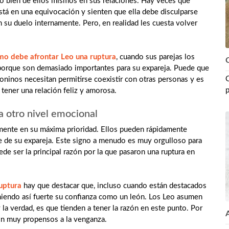
o bien de ellos mismos en sus relaciones. Hay veces que
stá en una equivocación y sienten que ella debe disculparse
n su duelo internamente. Pero, en realidad les cuesta volver
mo debe afrontar Leo una ruptura
, cuando sus parejas los
C
 porque son demasiado importantes para su expareja. Puede que
C
eoninos necesitan permitirse coexistir con otras personas y es
p
tener una relación feliz y amorosa.
a otro nivel emocional
damente en su máxima prioridad. Ellos pueden rápidamente
te de su expareja. Este signo a menudo es muy orgulloso para
ede ser la principal razón por la que pasaron una ruptura en
uptura
hay que destacar que, incluso cuando están destacados
niendo así fuerte su confianza como un león. Los Leo asumen
la verdad, es que tienden a tener la razón en este punto. Por
son muy propensos a la venganza.