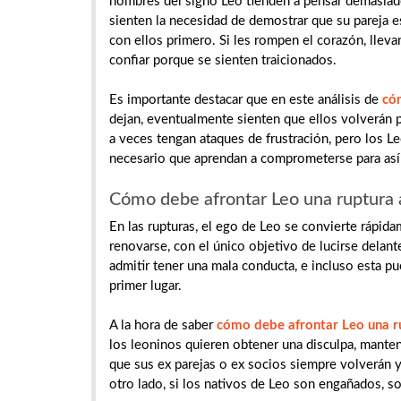
hombres del signo Leo tienden a pensar demasiad
sienten la necesidad de demostrar que su pareja e
con ellos primero. Si les rompen el corazón, lleva
confiar porque se sienten traicionados.
Es importante destacar que en este análisis de
có
dejan, eventualmente sienten que ellos volverán
a veces tengan ataques de frustración, pero los L
necesario que aprendan a comprometerse para así 
Cómo debe afrontar Leo una ruptura 
En las rupturas, el ego de Leo se convierte rápi
renovarse, con el único objetivo de lucirse delan
admitir tener una mala conducta, e incluso esta pu
primer lugar.
A la hora de saber
cómo debe afrontar Leo una r
los leoninos quieren obtener una disculpa, mante
que sus ex parejas o ex socios siempre volverán y 
otro lado, si los nativos de Leo son engañados, 