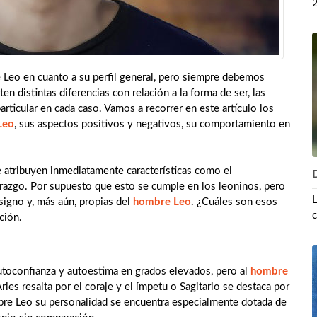
2
 Leo en cuanto a su perfil general, pero siempre debemos
n distintas diferencias con relación a la forma de ser, las
rticular en cada caso. Vamos a recorrer en este artículo los
Leo
, sus aspectos positivos y negativos, su comportamiento en
le atribuyen inmediatamente características como el
D
erazgo. Por supuesto que esto se cumple en los leoninos, pero
L
signo y, más aún, propias del
hombre Leo
. ¿Cuáles son esos
c
ción.
utoconfianza y autoestima en grados elevados, pero al
hombre
Aries resalta por el coraje y el ímpetu o Sagitario se destaca por
bre Leo su personalidad se encuentra especialmente dotada de